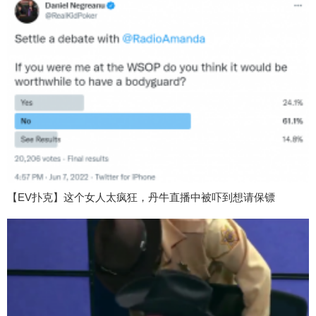
【EV扑克】这个女人太疯狂，丹牛直播中被吓到想请保镖