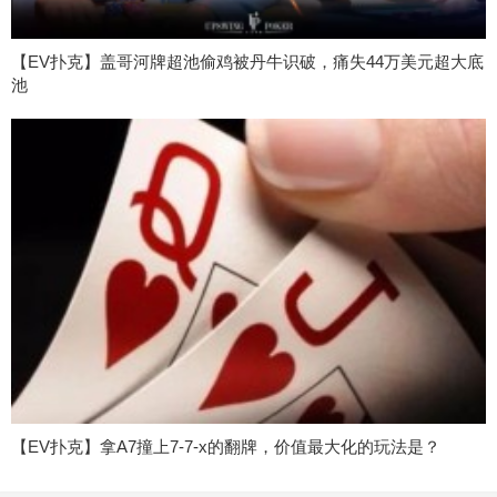
【EV扑克】盖哥河牌超池偷鸡被丹牛识破，痛失44万美元超大底
池
【EV扑克】拿A7撞上7-7-x的翻牌，价值最大化的玩法是？