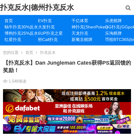
扑克反水|德州扑克反水
首页
EV扑克
千亿体育
乐虎棋牌
蜗牛扑克30%反水
大发扑克
神扑克(ShenPoker)
GG扑克(GGpok
博狗扑克25%反水
6UP扑克之星
天龙扑克
乐淘棋牌
红星扑克
秒Call扑克
新葡京棋牌
币投BTC365(bit
您的位置
首页
扑克反水
【扑克反水】Dan Jungleman Cates获得PS返回馈的
奖励！
1,548
阅读