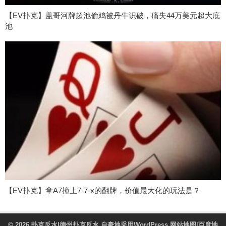
【EV扑克】盖哥河牌超池偷鸡被丹牛识破，痛失44万美元超大底
池
【EV扑克】拿A7撞上7-7-x的翻牌，价值最大化的玩法是？
© 2026
扑克反水|德州扑克反水
自豪地采用WordPress
网站地图
|
百度地