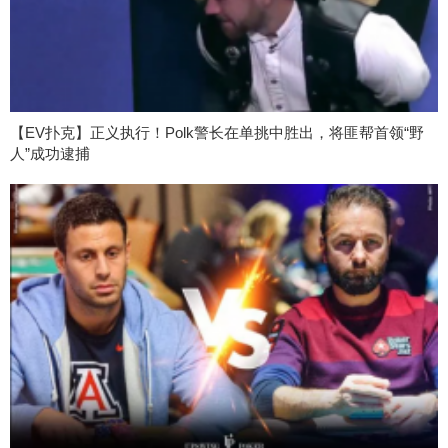
【EV扑克】正义执行！Polk警长在单挑中胜出，将匪帮首领“野
人”成功逮捕