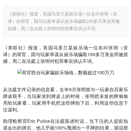
《美联社》报道，美国马里兰某娱乐场一位名叫张明（音
译）的荷官，因与玩家串谋从娱乐场骗取100多万美金而被
抓捕，周二在法庭上张明对犯罪事实供认不讳。
《美联社》报道，美国马里兰某娱乐场一位名叫张明（音
译）的荷官，因与玩家串谋从娱乐场骗取100多万美金而被抓
捕，周二在法庭上张明对犯罪事实供认不讳。
从法庭文件记录的信息看，去年9月张明曾与一玩家在百家乐
牌桌联手，当玩家坐到牌桌上的时候，张明把未发的牌偷偷
亮给玩家看，玩家用手机把这些牌拍下后，利用这些信息下
注谋利。
助理检察官Eric Pulice在法庭陈述时说，当下注的人提前知
道会出的牌后，他几乎能100%预测出一手牌的结果，据说那