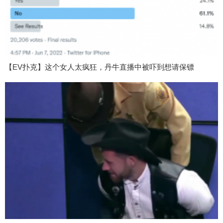
【EV扑克】这个女人太疯狂，丹牛直播中被吓到想请保镖