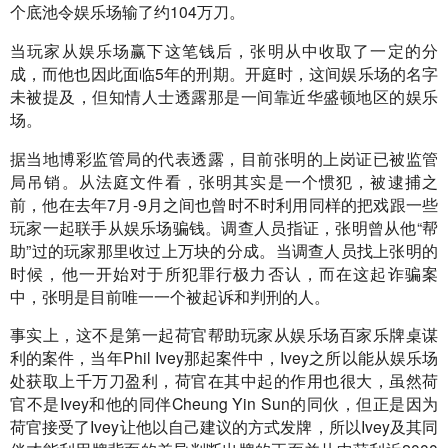
个底池令娱乐场输了约104万刀。
当玩家从娱乐场赢下这笔钱后，张明从中收取了一定的分
成，而他也因此面临5年的刑期。开庭时，这间娱乐场的名字
未被提及，但知情人士透露那是一间靠近华盛顿地区的娱乐
场。
据当地博彩监管局的代表透露，目前张明的上岗证已被监管
局吊销。从法庭文件看，张明其实是一个惯犯，被逮捕之
前，他在去年7月-9月之间也曾时不时利用同样的把戏跟一些
玩家一起联手从娱乐场骗钱。调查人员指证，张明曾从他“帮
助”过的玩家那里收过上万块的分成。当调查人员找上张明的
时候，他一开始对于所犯罪行极力否认，而在这起诈骗案
中，张明是目前唯一一个被起诉和判刑的人。
事实上，这不是第一起荷官帮助玩家从娱乐场百家乐牌桌谋
利的案件，当年Phil Ivey那起案件中，Ivey之所以能从娱乐场
处获取上千万刀盈利，荷官在其中起的作用也很大，虽然荷
官不是Ivey和他的同伴Cheung Yin Sun的同伙，但正是因为
荷官接受了Ivey让他以自己建议的方式发牌，所以Ivey及其同