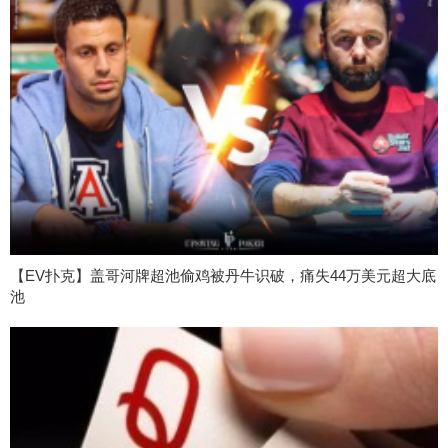
【EV扑克】盖哥河牌超池偷鸡被丹牛识破，痛失44万美元超大底
池