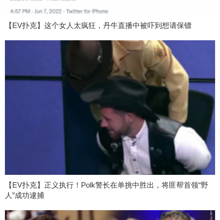
【EV扑克】这个女人太疯狂，丹牛直播中被吓到想请保镖
【EV扑克】正义执行！Polk警长在单挑中胜出，将匪帮首领“野
人”成功逮捕