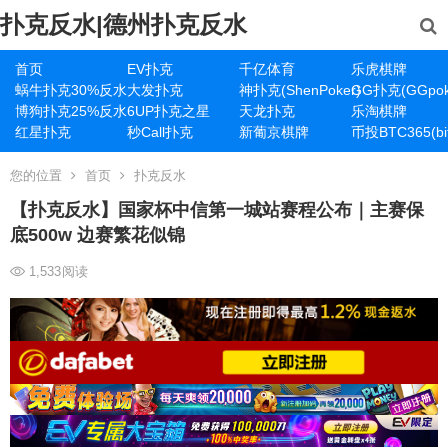
扑克反水|德州扑克反水
首页
EV扑克
千亿体育
乐虎棋牌
蜗牛扑克30%反水
大发扑克
神扑克(ShenPoker)
GG扑克(GGpok
博狗扑克25%反水
6UP扑克之星
天龙扑克
乐淘棋牌
红星扑克
秒Call扑克
新葡京棋牌
币投BTC365(bit
您的位置
首页
扑克反水
【扑克反水】国家杯中信第一城站赛程公布｜主赛保
底500w 边赛繁花似锦
1,533
阅读