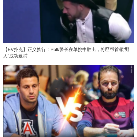
【EV扑克】正义执行！Polk警长在单挑中胜出，将匪帮首领“野
人”成功逮捕