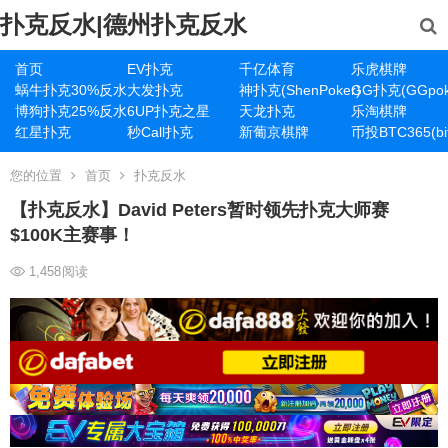
扑克反水|德州扑克反水
首页
EV扑克
千亿体育
乐虎棋牌
蜗牛扑克30%反水
大发扑克
神扑克(ShenPoker)
GG扑克(GGpok
博狗扑克25%反水
6UP扑克之星
天龙扑克
乐淘棋牌
红星扑克
秒Call扑克
新葡京棋牌
币投BTC365(bit
您的位置
首页
扑克反水
【扑克反水】David Peters暂时领先扑克大师赛
$100K主赛事！
1,458
阅读