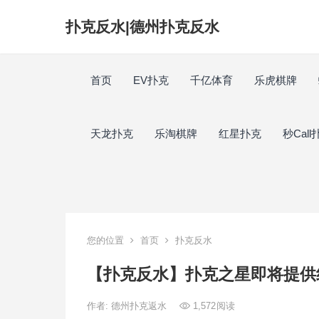
扑克反水|德州扑克反水
首页
EV扑克
千亿体育
乐虎棋牌
天龙扑克
乐淘棋牌
红星扑克
秒Call
您的位置
首页
扑克反水
【扑克反水】扑克之星即将提供
作者:
德州扑克返水
1,572
阅读