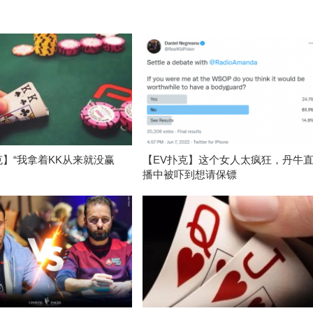
克】“我拿着KK从来就没赢
【EV扑克】这个女人太疯狂，丹牛
播中被吓到想请保镖