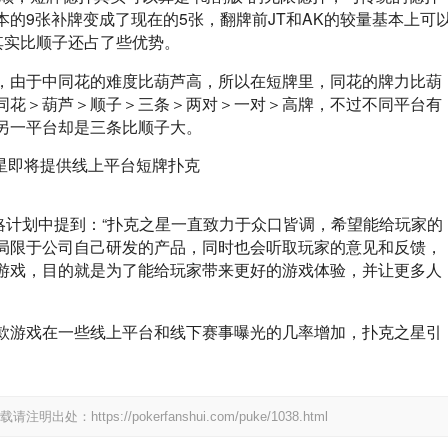
的9张补牌变成了现在的5张，翻牌前JT和AK的较量基本上可
其实比顺子还占了些优势。
，由于中同花的难度比葫芦高，所以在短牌里，同花的牌力比葫
同花＞葫芦＞顺子＞三条＞两对＞一对＞高牌，不过不同平台有
另一平台却是三条比顺子大。
在企业战略计划中提到：“扑克之星一直致力于众口皆调，希望能给玩家的
局限于公司自己研发的产品，同时也会听取玩家的意见和反馈，
游戏，目的就是为了能给玩家带来更好的游戏体验，并让更多人
款游戏在一些线上平台和线下赛事曝光的几率增加，扑克之星引
tps://pokerfanshui.com/puke/1038.html