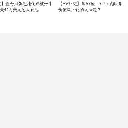
克】盖哥河牌超池偷鸡被丹牛
【EV扑克】拿A7撞上7-7-x的翻牌，
失44万美元超大底池
价值最大化的玩法是？