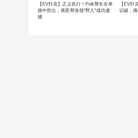
【EV扑克】正义执行！Polk警长在单
【EV扑
挑中胜出，将匪帮首领“野人”成功逮
识破，痛
捕