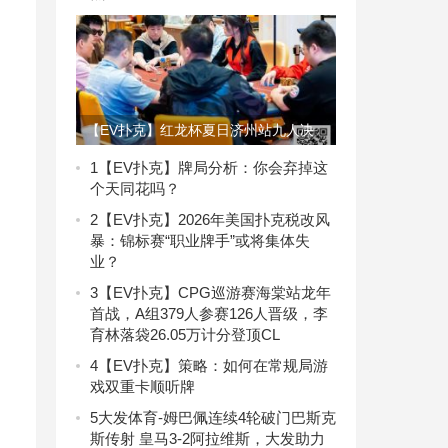
【EV扑克】红龙杯夏日济州站九人决
赛桌出炉！全员国人阵容争夺主赛事冠
1
【EV扑克】牌局分析：你会弃掉这
个天同花吗？
军双奖杯！明日一起见证诸王加冕！
2
【EV扑克】2026年美国扑克税改风
暴：锦标赛“职业牌手”或将集体失
业？
3
【EV扑克】CPG巡游赛海棠站龙年
首战，A组379人参赛126人晋级，李
育林落袋26.05万计分登顶CL
4
【EV扑克】策略：如何在常规局游
戏双重卡顺听牌
5
大发体育-姆巴佩连续4轮破门巴斯克
斯传射 皇马3-2阿拉维斯，大发助力