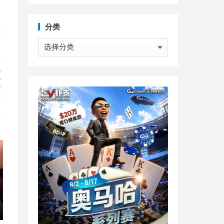
分类
分
类
直