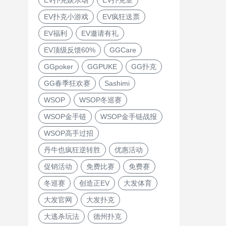
EV扑克小游戏
EV疯狂送票
EV福利
EV邀请有礼
EV顶级反馈60%
GGCare
GGpoker
GGPUKE
GG扑克
GG春季狂欢赛
Sashimi
WSOP
WSOP冬巡赛
WSOP金手链
WSOP金手链战报
WSOP高手过招
丹牛也疯狂逆转胜
优惠活动
促销活动
免费比赛
免费赛
冬巡赛
创造正EV
大发体育
大发官网
大发扑克
大逃杀玩法
德州扑克