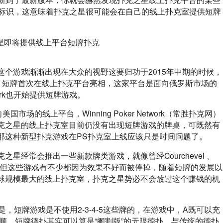
的标识，这意味着扑克之星很可能会在自己的线上扑克室提供短牌
个游戏渐渐出现在大众的视野这要归功于2015年中期的时候，
同年10月，短牌首次在线上扑克平台亮相，这家平台是面向俄罗斯市场的
etwork也开始提供短牌游戏。
场的线上平台，Winning Poker Network（常胜扑克网）
克之星的线上扑克室目前仍没有出现短牌游戏的牌桌，可既然有
那这种新型扑克游戏在PS扑克室上线应该只是时间问题了。
星经常会推出一些新款牌类游戏，就像曾经Courchevel 、
Hold’em，但这些游戏有不少都因为效果不好而被停掉，随着短牌的发展以
球规模最大的线上扑克室，扑克之星势必不会放过这个赚钱的机
，短牌游戏是不使用2-3-4-5这些牌的，在游戏中，A既可以充
顺，短牌德扑其实可以算是“阉割版”的无限德扑，与传统的德扑