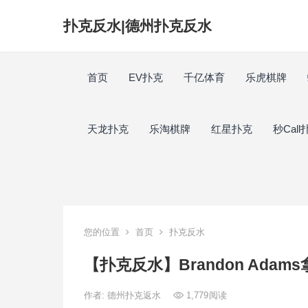
扑克反水|德州扑克反水
首页
EV扑克
千亿体育
乐虎棋牌
天龙扑克
乐淘棋牌
红星扑克
秒Call
您的位置
首页
扑克反水
【扑克反水】Brandon Ad
作者:
德州扑克返水
1,779
阅读