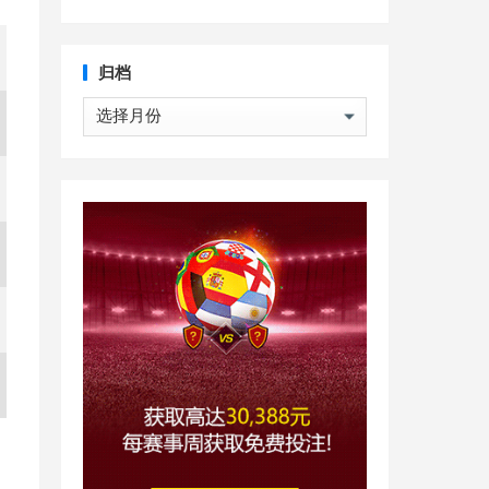
归档
归
档