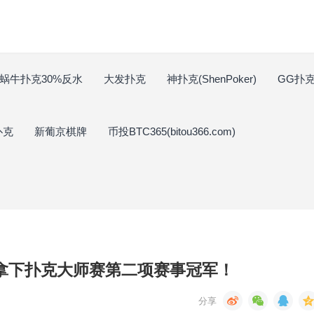
蜗牛扑克30%反水
大发扑克
神扑克(ShenPoker)
GG扑克(
扑克
新葡京棋牌
币投BTC365(bitou366.com)
ams拿下扑克大师赛第二项赛事冠军！