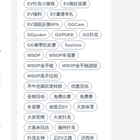
EV扑克小游戏
EV疯狂送票
EV福利
EV邀请有礼
EV顶级反馈60%
GGCare
GGpoker
GGPUKE
GG扑克
GG春季狂欢赛
Sashimi
反
WSOP
WSOP冬巡赛
WSOP金手链
WSOP金手链战报
WSOP高手过招
丹牛也疯狂逆转胜
优惠活动
促销活动
免费比赛
免费赛
冬巡赛
创造正EV
大发体育
大发官网
大发扑克
大逃杀玩法
德州扑克
扑克女神
正EV之路
沙西米