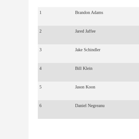
1
Brandon Adams
2
Jared Jaffee
3
Jake Schindler
4
Bill Klein
5
Jason Koon
6
Daniel Negreanu