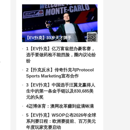
【EV扑克】33岁天才牌手
Badziakouski线下总奖金
1
【EV扑克】亿万富翁想办豪客赛，
选手要做药检不能挡脸，圈内议论纷
6570w+刀，豪取EPT蒙特卡洛冠军后
4
纷
跻身总奖金榜前三！
2
【扑克反水】传奇扑克与Protocol
Sports Marketing宣布合作
3
【EV扑克】中国选手汪翼龙赢得人
生中的第一条金手链以及830,685美
元的头奖
4
迈博体育：澳网改革赚到盆满钵满
5
【EV扑克】WSOP公布2026年全球
系列赛日程：欧洲赛提前、百万美元
年度玩家竞赛启动