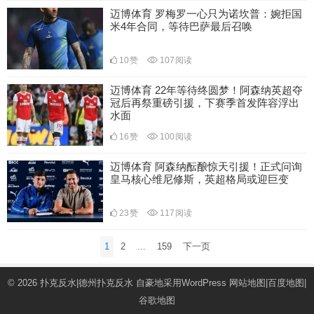
迈博体育 罗梅罗一心只为诺坎普：婉拒国
米4年合同，等待巴萨最后召唤
10
赞
107
阅读
迈博体育 22年等待终圆梦！阿森纳英超夺
冠后再祭重磅引援，下赛季首发阵容浮出
水面
16
赞
100
阅读
迈博体育 阿森纳酝酿惊天引援！正式问询
皇马核心维尼修斯，英超格局或迎巨变
23
赞
117
阅读
文
1
2
…
159
下一页
章
导
© 2026
扑克反水|德州扑克反水
自豪地采用WordPress
网站地图
|
百度地图
|
航
谷歌地图