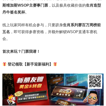
斯维加斯
WSOP
主赛事门票
，以及极具收藏价值的
生肖造型
丹牛签名奖杯
。
线上玩家同样有机会参与，只要跻身
生肖系列赛百万周榜前
五名
，即可获得参赛资格，并额外解锁WSOP直通车赛机
会。
首次来玩？门票我请！
登记领取【新手迎新福利】