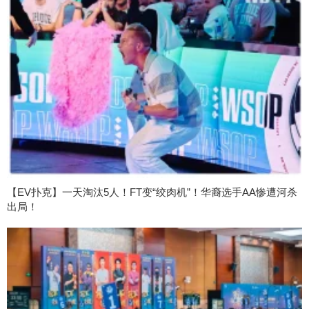
【EV扑克】一天淘汰5人！FT变“绞肉机”！华裔选手AA惨遭河杀
出局！