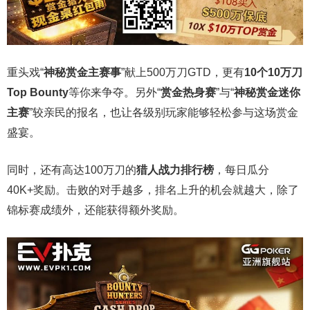
重头戏“
神秘赏金主赛事
”献上500万刀GTD，更有
10
个
10
万刀
Top Bounty
等你来争夺。另外“
赏金热身赛
”与“
神秘赏金迷你
主赛
”较亲民的报名，也让各级别玩家能够轻松参与这场赏金
盛宴。
同时，还有高达100万刀的
猎人战力排行榜
，每日瓜分
40K+奖励。击败的对手越多，排名上升的机会就越大，除了
锦标赛成绩外，还能获得额外奖励。