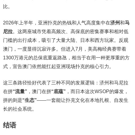
比。
2026年上半年，亚洲扑克的热钱和人气高度集中在
济州
和
马
尼拉
。这两座城市凭着高频次、高保底的密集赛事和相对低
门槛的出行成本，吸引了大量大陆、日本和西方玩家。反观
澳门，一度显得沉寂许多。但进入7月，美高梅经典赛带着
1300万港元的总保底重返路氹，相当于在用一种更厚重的方
式，宣告澳门依然能扛起亚洲现场扑克的核心引力。
这三条路径恰好代表了三种不同的发展逻辑：济州和马尼拉
在拼
“流量”
，澳门在拼
“底蕴”
，而日本这次WSOP的爆发，
拼的则是
“生态”
——一套能让扑克文化在本地扎根、自发生
长的社会系统。
结语