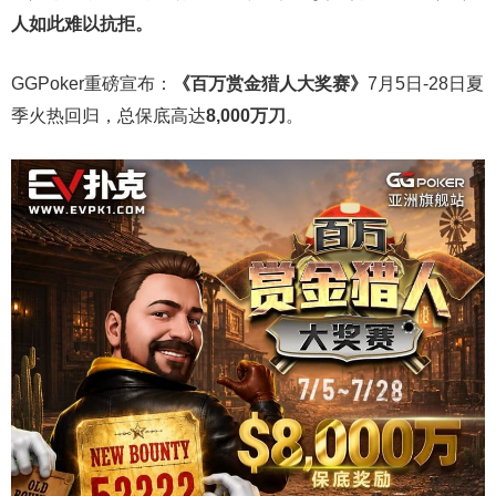
人如此难以抗拒。
GGPoker重磅宣布：
《百万赏金猎人大奖赛》
7月5日-28日夏
季火热回归，总保底高达
8,000
万刀
。