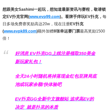
想跟美女Sashimi一起玩，
想知道最新资讯与赛程，
敬请锁
定EV扑克官网(
www.evp99.com
)。
看牌手痒玩EV扑克，
每
日多场免费赛奖励高达20w，现在注册
EV扑克
(
www.evpk89.com
)
额外加赠
8张幸运赛门票
最高奖励1500
倍！
好消息 EV扑克GG上线注册领取350美金
新玩家礼包！
全天24小时随机将掉落现金红包至牌局底
池或玩家余额!快体验吧
EV扑克GG
全新中文旗舰站
追求高EV
的
决定
就是扑克的本质