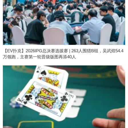
【EV扑克】2026IPG总决赛选拔赛 | 263人围猎B组，吴武煌54.4
万领跑，主赛第一轮晋级版图再添40人