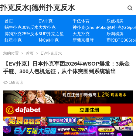
扑克反水|德州扑克反水
首页
EV扑克
千亿体育
乐虎棋牌
蜗牛扑克30%反水
大发扑克
神扑克(ShenPoker)
GG扑克(GGpok
博狗扑克25%反水
6UP扑克之星
天龙扑克
乐淘棋牌
红星扑克
秒Call扑克
新葡京棋牌
币投BTC365(bit
您的位置
首页
EV扑克反水
【EV扑克】日本扑克军团2026年WSOP爆发：3条金
手链、300人包机远征，从个体突围到系统输出
169
阅读