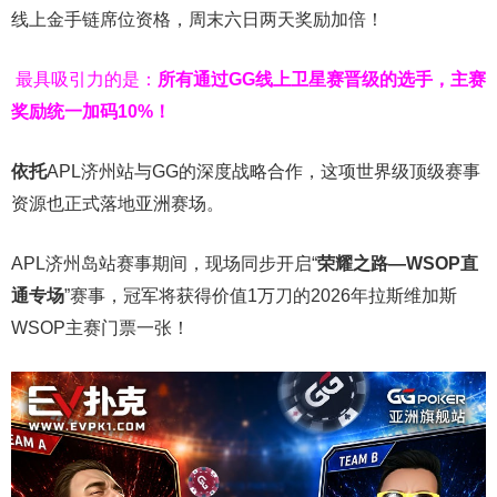
线上金手链席位资格，
周末六日两天奖励加倍！
最具吸引力的是：
所有通过
GG
线上卫星赛晋级的选手，主赛
奖励统一加码
10%
！
依托
APL济州站与GG的深度战略合作，这项世界级顶级赛事
资源也正式落地亚洲赛场。
APL济州岛站赛事期间，现场同步开启“
荣耀之路
—WSOP
直
通专场
”赛事，冠军将获得价值1万刀的2026年拉斯维加斯
WSOP主赛门票一张！