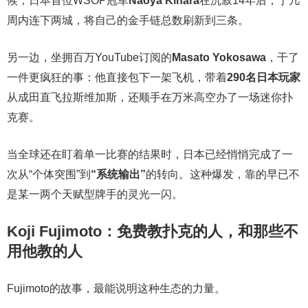
候，日本首位WSOP冠军
Naoya Kihara
在沉寂14年后，于几
周内连下两城，将自己的金手链总数刷新到三条。
另一边，坐拥百万YouTube订阅的
Masato Yokosawa
，干了
一件更疯狂的事：他直接包下一架飞机，带着
290名日本玩家
从成田直飞拉斯维加斯，还顺手在万米高空办了一场迷你扑
克赛。
当全球还在盯着单一比赛的结果时，日本已经悄悄完成了一
次从“个体突围”到
“系统输出”
的转向。这种爆发，靠的早已不
是某一两个天赋型牌手的灵光一闪。
Koji Fujimoto：免费教扑克的人，和那些不
用他教的人
Fujimoto的故事，最能说明这种生态的力量。