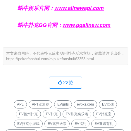
蜗牛娱乐官网：
www.allnewapl.com
蜗牛扑克GG官网：
www.ggallnew.com
本文来自网络，不代表扑克反水|德州扑克反水立场，转载请注明出处：
https://pokerfanshui.com/evpukefanshui/63353.html
22
赞
APL
APT亚巡赛
EVgirls
evpks.com
EV女孩
EV德州扑克
EV扑克
EV扑克娱乐场
EV扑克室
EV扑克小游戏
EV疯狂送票
EV福利
EV邀请有礼