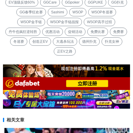
EV顶级反馈60%
GGCare
GGpoker
GGPUKE
GG扑克
GG春季狂欢赛
Sashimi
WSOP
WSOP冬巡赛
WSOP金手链
WSOP金手链战报
WSOP高手过招
丹牛也疯狂逆转胜
优惠活动
促销活动
免费比赛
免费赛
冬巡赛
创造正EV
大逃杀玩法
德州扑克
扑克女神
正EV之路
相关文章