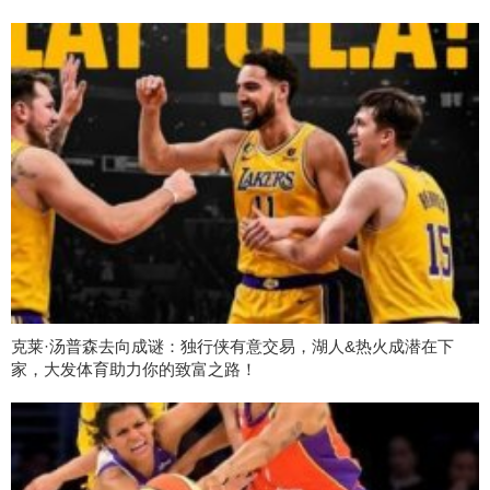
克莱·汤普森去向成谜：独行侠有意交易，湖人&热火成潜在下
家，大发体育助力你的致富之路！