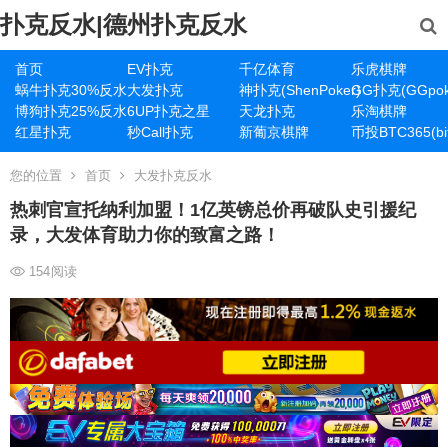
扑克反水|德州扑克反水
首页
EV扑克
千亿体育
乐虎棋牌
蜗牛扑克30%反水
大发扑克
神扑克(ShenPoker)
GG扑克(GGpok
博狗扑克25%反水
6UP扑克之星
天龙扑克
乐淘棋牌
红星扑克
秒Call扑克
新葡京棋牌
币投BTC365(bit
您的位置
首页
大发扑克反水
热刺官宣托纳利加盟！1亿英镑总价再破队史引援纪
录，大发体育助力你的致富之路！
154
阅读