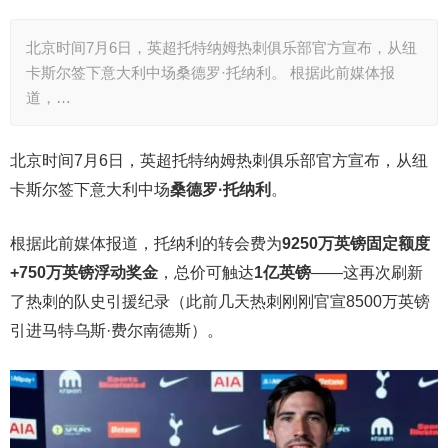
北京时间7月6日，英超托特纳姆热刺俱乐部官方宣布，从纽
卡斯尔签下意大利中场桑德罗·托纳利。 根据此前媒体报
道，…
北京时间7月6日，英超托特纳姆热刺俱乐部官方宣布，从纽
卡斯尔签下意大利中场
桑德罗·托纳利
。
根据此前媒体报道，托纳利的转会费为
9250万英镑固定额度
+750万英镑浮动奖金
，总价可触达
1亿英镑
——这再次刷新
了热刺的队史引援纪录（此前几天热刺刚刚官宣8500万英镑
引进马特乌斯·费尔南德斯）。