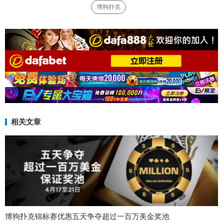
博狗扑克
相关文章
博狗扑克锦标赛优惠五天争夺超过一百万美金奖池