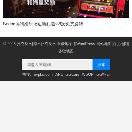
Bodog博狗娱乐场迎新礼遇:88次免费旋转
© 2026
扑克反水|德州扑克反水
自豪地采用WordPress
网站地图
|
百度地图
|
谷歌地图
搜索
热搜:
evpks.com
APL
GGCare
WSOP
GG扑克