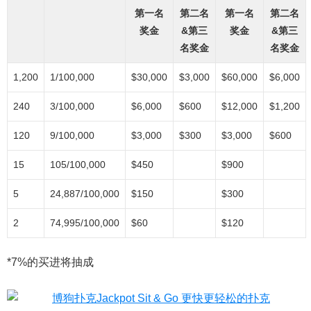
第一名
第二名
第一名
第二名
奖金
&第三
奖金
&第三
名奖金
名奖金
1,200
1/100,000
$30,000
$3,000
$60,000
$6,000
240
3/100,000
$6,000
$600
$12,000
$1,200
120
9/100,000
$3,000
$300
$3,000
$600
15
105/100,000
$450
$900
5
24,887/100,000
$150
$300
2
74,995/100,000
$60
$120
*7%的买进将抽成