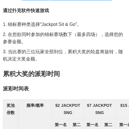
通过扑克软件快速游戏
锦标赛种类选择“Jackpot Sit & Go”。
在您欲同时参加的锦标赛场数下（最多四场），选择您的
参赛金额。
当比赛的三位玩家全部到位，累积大奖的轮盘将旋转，随
机决定大奖金额。
累积大奖的派彩时间
派彩时间表
奖池
频率/概率
$2 JACKPOT
$7 JACKPOT
$15
倍数
SNG
SNG
第一名
第二
第一名
第二
第一