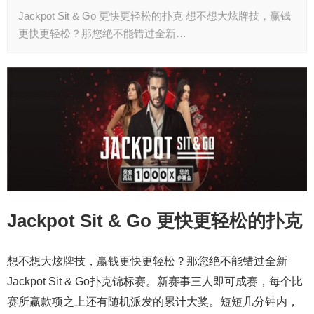
Jackpot Sit & Go 更快更轻松的扑克 想不想大炫牌技，赢钱
更快更轻松？那您绝不能错过全新…
Jackpot Sit & Go 更快更轻松的扑克
想不想大炫牌技，赢钱更快更轻松？那您绝不能错过全新
Jackpot Sit & Go扑克锦标赛。新赛事三人即可成赛，每个比
赛所赢款项之上还有随机派发的累计大奖。短短几分钟内，