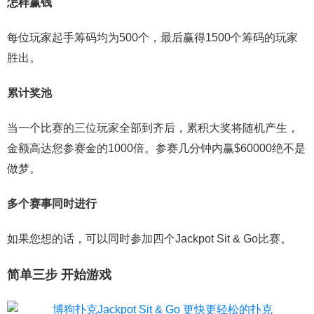
怎样赢钱
每位玩家起手筹码均为500个，最后赢得1500个筹码的玩家
胜出。
累计奖池
当一个比赛的三位玩家全部到齐后，累积大奖将随机产生，
金额高达您参赛金的1000倍。参赛几分钟内赢$60000绝不是
做梦。
多个赛事同时进行
如果您想的话，可以同时参加四个Jackpot Sit & Go比赛。
简单三步 开始游戏