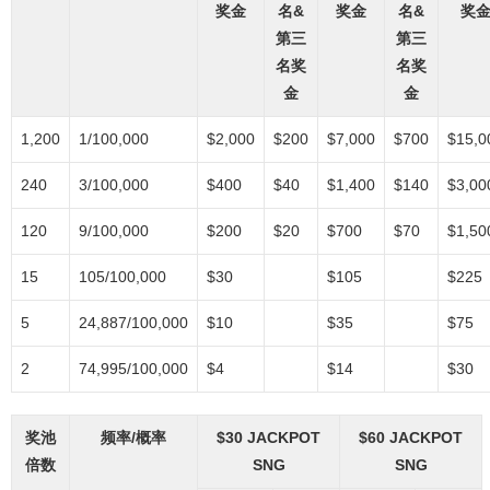
奖金
名&
奖金
名&
奖
第三
第三
名奖
名奖
金
金
1,200
1/100,000
$2,000
$200
$7,000
$700
$15,0
240
3/100,000
$400
$40
$1,400
$140
$3,00
120
9/100,000
$200
$20
$700
$70
$1,50
15
105/100,000
$30
$105
$225
5
24,887/100,000
$10
$35
$75
2
74,995/100,000
$4
$14
$30
奖池
频率/概率
$30 JACKPOT
$60 JACKPOT
倍数
SNG
SNG