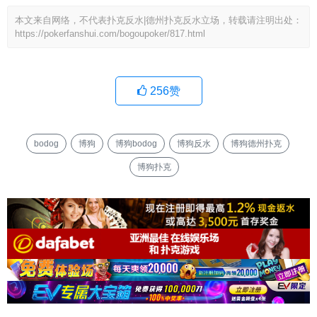
本文来自网络，不代表扑克反水|德州扑克反水立场，转载请注明出处：
https://pokerfanshui.com/bogoupoker/817.html
256
赞
bodog
博狗
博狗bodog
博狗反水
博狗德州扑克
博狗扑克