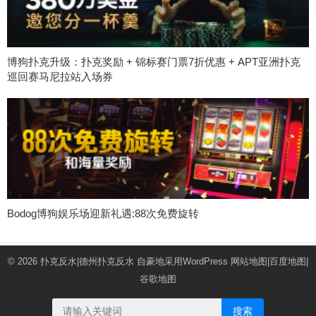
博狗扑克升级：扑克奖励 + 锦标赛门票7折优惠 + APT亚洲扑克
巡回赛马尼拉站入场券
Bodog博狗娱乐场迎新礼遇:88次免费旋转
© 2026
扑克反水|德州扑克反水
自豪地采用WordPress
网站地图
|
百度地图
|
谷歌地图
搜索