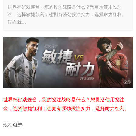
世界杯好戏连台，您的投注战略是什么？想灵活使用投注
金，选择敏捷红利；想拥有强劲投注实力，选择耐力红利。
现在就…
世界杯好戏连台，您的投注战略是什么？想灵活使用投注
金，选择敏捷红利；想拥有强劲投注实力，选择耐力红利。
现在就选