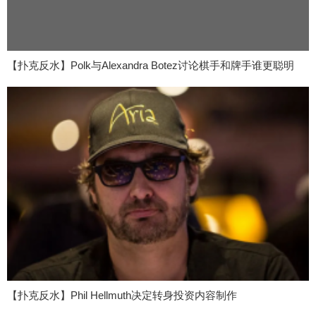
【扑克反水】Polk与Alexandra Botez讨论棋手和牌手谁更聪明
【扑克反水】Phil Hellmuth决定转身投资内容制作