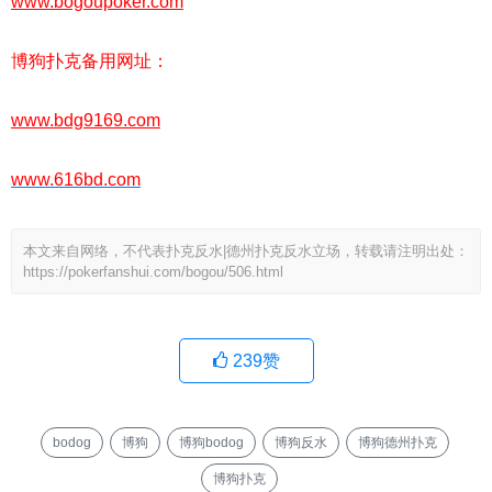
www.bogoupoker.com
博狗扑克备用网址：
www.bdg9169.com
www.616bd.com
本文来自网络，不代表扑克反水|德州扑克反水立场，转载请注明出处：
https://pokerfanshui.com/bogou/506.html
239
赞
bodog
博狗
博狗bodog
博狗反水
博狗德州扑克
博狗扑克