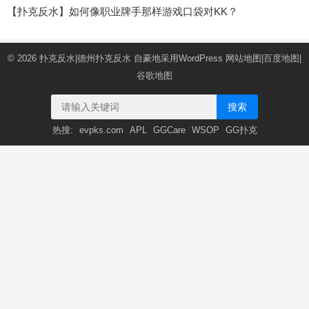
【扑克反水】如何像职业牌手那样游戏口袋对KK？
© 2026
扑克反水|德州扑克反水
自豪地采用WordPress
网站地图
|
百度地图
|
谷歌地图
搜索
热搜:
evpks.com
APL
GGCare
WSOP
GG扑克