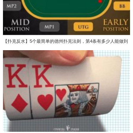
【扑克反水】5个最简单的德州扑克法则，第4条有多少人能做到