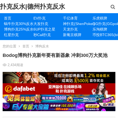
扑克反水|德州扑克反水
首页
EV扑克
千亿体育
乐虎棋牌
蜗牛扑克30%反水
大发扑克
神扑克(ShenPoker)
GG扑克(GGpok
博狗扑克25%反水
6UP扑克之星
天龙扑克
乐淘棋牌
红星扑克
秒Call扑克
新葡京棋牌
币投BTC365(bit
您的位置
首页
博狗反水
Bodog博狗扑克新年要有新器象 冲刺300万大奖池
2,434
阅读