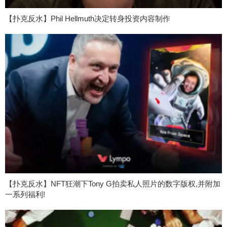
【扑克反水】Phil Hellmuth决定转身投资内容制作
【扑克反水】NFT狂潮下Tony G拍卖私人照片的数字版权,并附加
一系列福利!