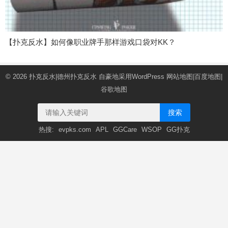
【扑克反水】如何像职业牌手那样游戏口袋对KK？
© 2026
扑克反水|德州扑克反水
自豪地采用WordPress
网站地图
|
百度地图
|
谷歌地图
搜索
热搜:
evpks.com
APL
GGCare
WSOP
GG扑克