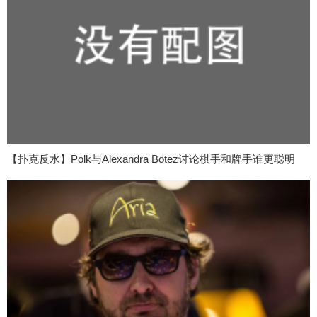
【扑克反水】Polk与Alexandra Botez讨论棋手和牌手谁更聪明