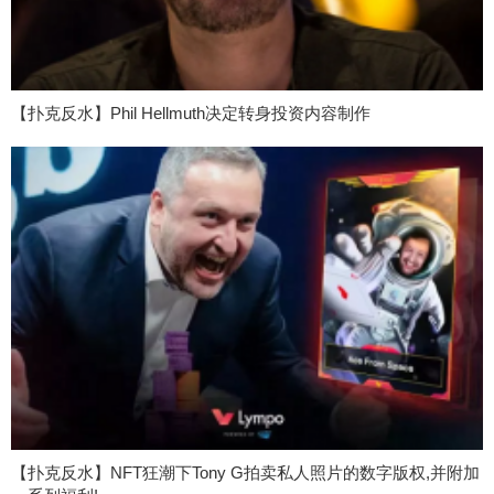
【扑克反水】Phil Hellmuth决定转身投资内容制作
【扑克反水】NFT狂潮下Tony G拍卖私人照片的数字版权,并附加