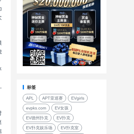
为
次
模
唬
，
平
，
-
标签
APL
APT亚巡赛
EVgirls
evpks.com
EV女孩
对
EV德州扑克
EV扑克
桌
EV扑克娱乐场
EV扑克室
信