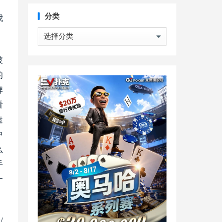
，
我
分类
分
类
被
的
牌
看
造
中
么
手
一
/