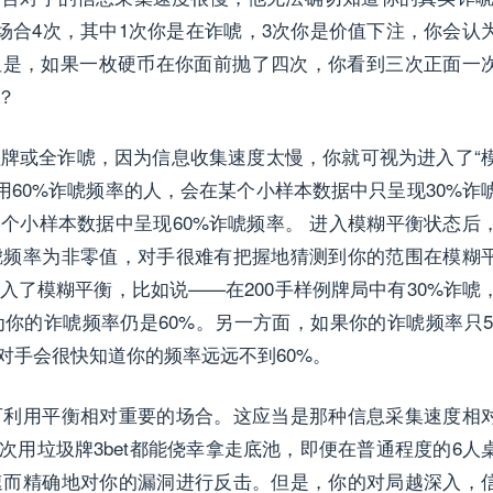
场合4次，其中1次你是在诈唬，3次你是价值下注，你会认
但是，如果一枚硬币在你面前抛了四次，你看到三次正面一
？
牌或全诈唬，因为信息收集速度太慢，你就可视为进入了“
有时一个采用60%诈唬频率的人，会在某个小样本数据中只呈现30%诈
个小样本数据中呈现60%诈唬频率。 进入模糊平衡状态后
唬频率为非零值，对手很难有把握地猜测到你的范围在模糊
了模糊平衡，比如说——在200手样例牌局中有30%诈唬
你的诈唬频率仍是60%。另一方面，如果你的诈唬频率只5
对手会很快知道你的频率远远不到60%。
可利用平衡相对重要的场合。这应当是那种信息采集速度相
每次用垃圾牌3bet都能侥幸拿走底池，即便在普通程度的6人
速而精确地对你的漏洞进行反击。但是，你的对局越深入，