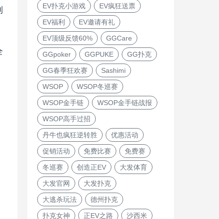
EV扑克小游戏
EV疯狂送票
利
EV福利
EV邀请有礼
EV顶级反馈60%
GGCare
全
GGpoker
GGPUKE
GG扑克
GG春季狂欢赛
Sashimi
WSOP
WSOP冬巡赛
WSOP金手链
WSOP金手链战报
WSOP高手过招
丹牛也疯狂逆转胜
优惠活动
促销活动
免费比赛
免费赛
冬巡赛
创造正EV
大发体育
大发官网
大发扑克
大逃杀玩法
德州扑克
扑克女神
正EV之路
沙西米