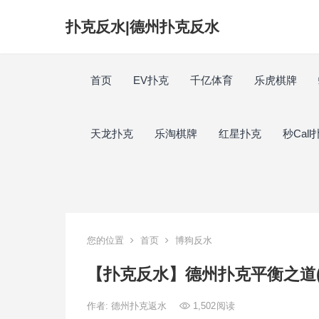
扑克反水|德州扑克反水
首页
EV扑克
千亿体育
乐虎棋牌
天龙扑克
乐淘棋牌
红星扑克
秒Call
您的位置
首页
博狗反水
【扑克反水】德州扑克平衡之道(
作者:
德州扑克返水
1,502
阅读