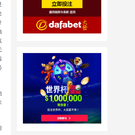
是
论
什
地
抗
无
远
必
他
未
能