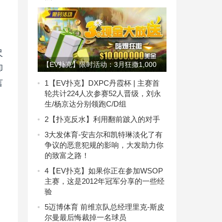
尺
【EV扑克】限时活动：3月狂撒1,000
却
万美金！
言
1
【EV扑克】DXPC丹霞杯 | 主赛首
轮共计224人次参赛52人晋级，刘永
生/杨京达分别领跑C/D组
2
【扑克反水】利用翻前跛入的对手
3
大发体育-安吉尔和凯特琳淡化了有
争议的恶意犯规的影响，大发助力你
的致富之路！
4
【EV扑克】如果你正在参加WSOP
主赛，这是2012年冠军分享的一些经
验
5
迈博体育 前维京队总经理里克-斯皮
尔曼最后悔裁掉一名球员