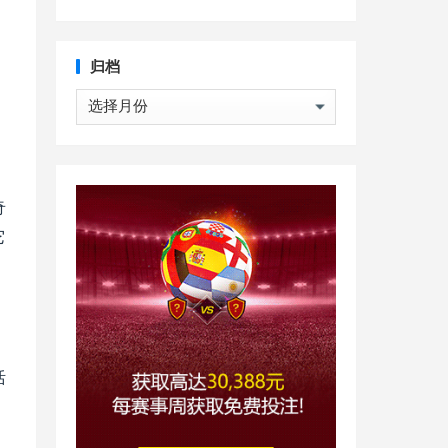
归档
归
档
奇
它
括