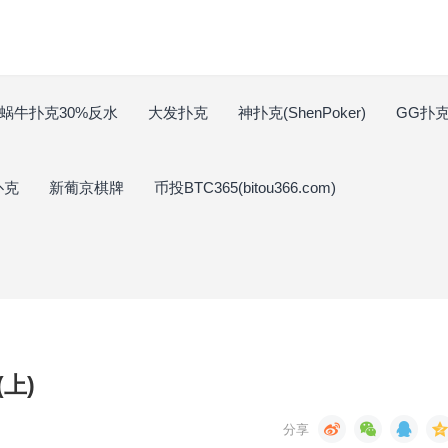
蜗牛扑克30%反水
大发扑克
神扑克(ShenPoker)
GG扑克(
扑克
新葡京棋牌
币投BTC365(bitou366.com)
上)