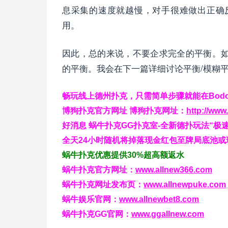
息采集的速度就越慢，对手很难做出正确
用。
因此，总的来说，不要企求完全的平衡。
的平衡。我会在下一篇详细讨论平衡/模糊
畅玩线上德州扑克，只需简单步骤就能在Bod
博狗扑克官方网址 博狗扑克网址：
http://ww
好消息 蜗牛扑克GG扑克室-全新德扑玩法“极
全天24小时随机将掉落现金红包至牌局底池或
蜗牛扑克优惠提供30%超高额返水
蜗牛扑克官方网址：
www.allnew366.com
蜗牛扑克网址发布页：
www.allnewpuke.com
蜗牛娱乐官网：
www.allnewbet8.com
蜗牛扑克GG官网：
www.ggallnew.com