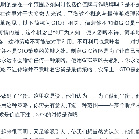
说明的是在一个范围必须同时包括价值牌与诈唬牌吗？是不
呢？在这里对于大多数人来说，平衡这个概念与最佳游戏理
al。译注：简单起见，以下简称为GTO）相关。倘若你不知道GTO是
可惜的是，这个概念已经广为人知，使人忽略不得。简单
策略，这种策略不可能被对手利用。不可利用也意味着——对
并不是GTO策略的关键之处。制定GTO策略是为了让自己
永远不会输给任何一种策略。使用GTO策略去赢利，你永
策略不让你输并不意味着它就是最优策略；实际上，GTO是
终做到了平衡。这里我是说，他们认为——为了做到平衡，
采用这种策略，你需要有意去打造一种范围——在某个听牌
候是价值下注，33%的时候是诈唬。
听起来很高明，又足够吸引人，使我们想当然的认为，他们